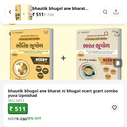
bhautik bhugol ane bharat ni b...
₹ 511
₹ 730
bhautik bhugol ane bharat ni bhugol ncert gcert combo
yuva Upnishad
SKU-0413
₹ 511
MRP
30
% OFF
₹ 730