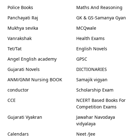
Police Books
Maths And Reasoning
Panchayati Raj
GK & GS-Samanya Gyan
Mukhya sevika
MCQwale
Vanrakshak
Health Exams
Tet/Tat
English Novels
Angel English academy
GPSC
Gujarati Novels
DICTIONARIES
ANM/GNM Nursing BOOK
Samajik vigyan
conductor
Scholarship Exam
CCE
NCERT Based Books For
Competition Exams
Gujarati Vyakran
Jawahar Navodaya
vidyalaya
Calendars
Neet /Jee