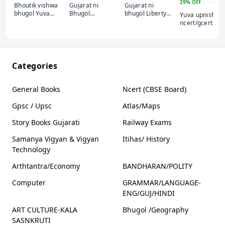
29%
OFF
Bhoutik vishwa
Gujarat ni
Gujarat ni
bhugol Yuva
Bhugol
bhugol Liberty
Yuva upnishad
Upnishad
WebSankul
publication
ncert/gcert 9
Publication
books combo
Bhugol + Itihas
Sanskutik Vars
+ Paryavaran +
vigyan &
Categories
Technology +
bandharan &
Arthtantra
General Books
Ncert (CBSE Board)
Gpsc / Upsc
Atlas/Maps
Story Books Gujarati
Railway Exams
Samanya Vigyan & Vigyan
Itihas/ History
Technology
Arthtantra/Economy
BANDHARAN/POLITY
Computer
GRAMMAR/LANGUAGE-
ENG/GUJ/HINDI
ART CULTURE-KALA
Bhugol /Geography
SASNKRUTI