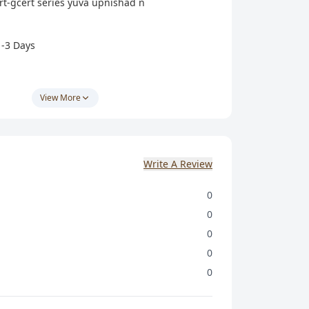
rt-gcert series yuva upnishad n
1-3 Days
View More
 મુશ્કેલી આવે તો અમને
8238042314
પર Whatsapp
Write A Review
eckout all book from Yuva Upnishad publication
0
0
 વાર ઓર્ડર કર્યા બાદ રીફંડ થઈ શકશે નહીં. n nજો
0
મોકલવામાં આવેલ પુસ્તક આપે ઓર્ડર કરેલ હોય એના
0
ેલ હોય, અથવા આપને પુસ્તક ડેમેજ પરિસ્થિતિમાં મળે
0
ટીંગમાં ખામી હોય એવા સંજોગોમાં અને જો આપને ઓર્ડર
દિવસમાં ઓર્ડર ના મળે તો આપના ઓર્ડરનું રીફંડ કરવામાં
on / Return / Exchange Policy. n nએક વાર ઓર્ડર