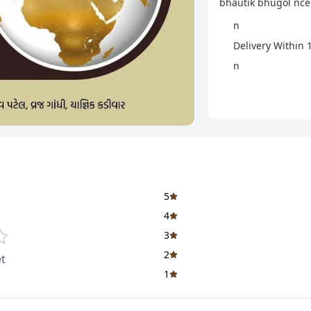
bhautik bhugol nce
n
Delivery Within 
n
n
n
ઓર્ડર કરવામા કોઈ
મેસેજ કરવો
n
CLICKHERE
to ch
5
n
4
nRefund Policy n nએક
3
કોઈ સંજોગોમાં આપને 
2
t
બદલે બીજું પુસ્તક મળ
1
અથવા પુસ્તકની પ્રિન્
કર્યાના વધુમાં વધૂ ૧૫ 
આવશે. n nCancellati