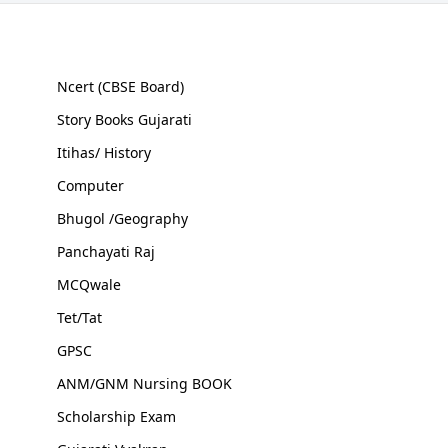
Varso + Paryavaran +
vigyan &amp;
Technology +
samanya vigyan
Ncert (CBSE Board)
&amp; Arthtantra
Story Books Gujarati
Itihas/ History
Computer
Bhugol /Geography
Panchayati Raj
MCQwale
Tet/Tat
GPSC
ANM/GNM Nursing BOOK
Scholarship Exam