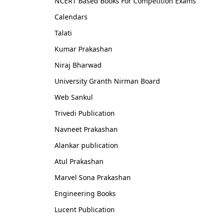
NCERT Based Books For Competition Exams
Calendars
Talati
Kumar Prakashan
Niraj Bharwad
University Granth Nirman Board
Web Sankul
Trivedi Publication
Navneet Prakashan
Alankar publication
Atul Prakashan
Marvel Sona Prakashan
Engineering Books
Lucent Publication