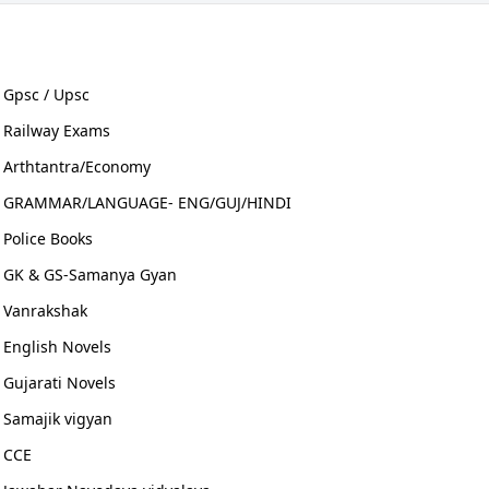
Varso + Paryavaran +
vigyan & Technology
+ bandharan &
Arthtantra
Gpsc / Upsc
Railway Exams
Arthtantra/Economy
GRAMMAR/LANGUAGE- ENG/GUJ/HINDI
Police Books
GK & GS-Samanya Gyan
Vanrakshak
English Novels
Gujarati Novels
Samajik vigyan
CCE