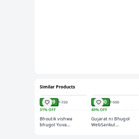
Similar Products
ADD
ADD
₹ 499
₹ 300
₹ 720
₹ 500
31%
OFF
40%
OFF
Bhoutik vishwa
Gujarat ni Bhugol
bhugol Yuva
WebSankul
Upnishad
Publication