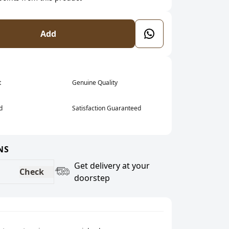
Add
t
Genuine Quality
d
Satisfaction Guaranteed
NS
Get delivery at your
Check
doorstep