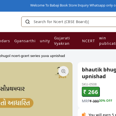
Welcome To Babaji Book Store Inquiry Whatsapp only on 93
Search for Ncert (CBSE Board)
Gujarati
win
ndars
Gyansarthi
unity
NCERT
Vyakran
publicat
bhugol ncert-gcert series yuva upnishad
bhautik bhug
upnishad
SKU-0508
₹ 266
MRP
30
% OFF
₹ 380
You will earn 5