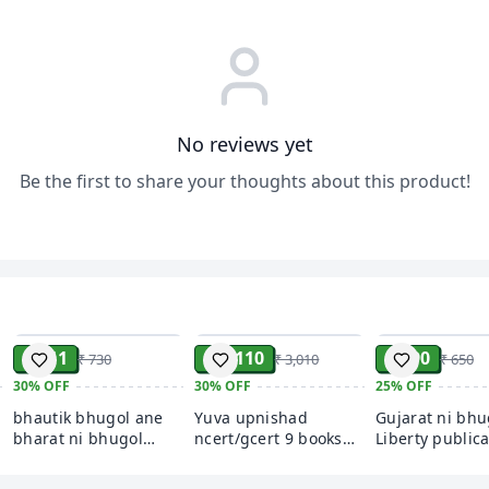
કર્યા બાદ ઓર્ડર કેન્સ
આપે કરેલ ઓર્ડર બરાબર
સુધારી આપવામાં આવશે
કોલ કરવાનો રહેશે. દા
એડ્રેસમાં ભૂલ રહી જા
No reviews yet
અથવા પુસ્તકની પ્રિન્
બીજું પુસ્તક મળે તો 
Be the first to share your thoughts about this product!
રૂપિયો વધુ ચૂકવ્યા વ
બદલી (Exchange) આપવ
હોય એવા કિસ્સામાં પ
ભોગવીશું.
ADD
ADD
₹ 511
₹ 2,110
₹ 490
₹ 730
₹ 3,010
₹ 650
30%
OFF
30%
OFF
25%
OFF
bhautik bhugol ane
Yuva upnishad
Gujarat ni bhu
bharat ni bhugol
ncert/gcert 9 books
Liberty publica
ncert gcert combo
combo Bhugol +
yuva Upnishad
Itihas + Sanskutik