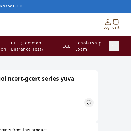
74502070
Login
Cart
CET (Commen
Scholarship
CCE
ion
Entrance Test)
Exam
ol ncert-gcert series yuva
 points from this product