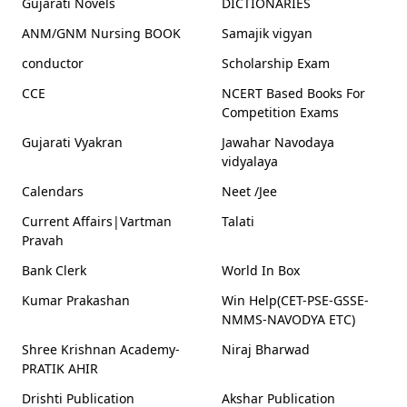
Gujarati Novels
DICTIONARIES
ANM/GNM Nursing BOOK
Samajik vigyan
conductor
Scholarship Exam
CCE
NCERT Based Books For
Competition Exams
Gujarati Vyakran
Jawahar Navodaya
vidyalaya
Calendars
Neet /Jee
Current Affairs|Vartman
Talati
Pravah
Bank Clerk
World In Box
Kumar Prakashan
Win Help(CET-PSE-GSSE-
NMMS-NAVODYA ETC)
Shree Krishnan Academy-
Niraj Bharwad
PRATIK AHIR
Drishti Publication
Akshar Publication