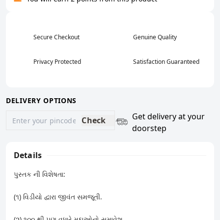
Secure Checkout
Genuine Quality
Privacy Protected
Satisfaction Guaranteed
DELIVERY OPTIONS
Get delivery at your
Check
doorstep
Details
પુસ્તક ની વિશેષતા:
(૧) વિડીયો દ્વારા જીવંત સમજૂતી.
(૨) ૧૦૦ થી પણ વધારે મુદ્દાઓનો સમાવેશ.