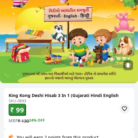
King Kong Deshi Hisab 3 In 1 (Gujarati Hindi English
SKU-0693
₹ 99
MRP
24
% OFF
₹ 130
You will earn 2 points from this product