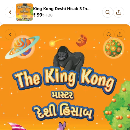
King Kong Deshi Hisab 3 In 1 (...
₹ 99
₹ 130