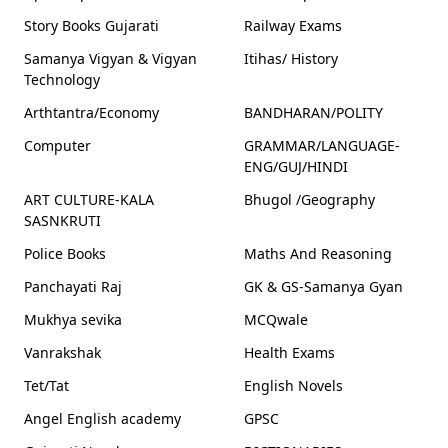
Story Books Gujarati
Railway Exams
Samanya Vigyan & Vigyan
Itihas/ History
Technology
Arthtantra/Economy
BANDHARAN/POLITY
Computer
GRAMMAR/LANGUAGE-
ENG/GUJ/HINDI
ART CULTURE-KALA
Bhugol /Geography
SASNKRUTI
Police Books
Maths And Reasoning
Panchayati Raj
GK & GS-Samanya Gyan
Mukhya sevika
MCQwale
Vanrakshak
Health Exams
Tet/Tat
English Novels
Angel English academy
GPSC