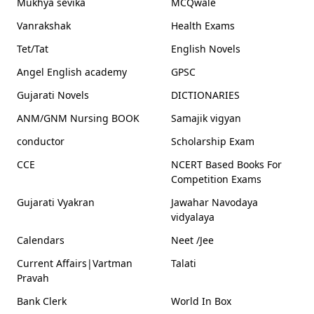
Mukhya sevika
MCQwale
Vanrakshak
Health Exams
Tet/Tat
English Novels
Angel English academy
GPSC
Gujarati Novels
DICTIONARIES
ANM/GNM Nursing BOOK
Samajik vigyan
conductor
Scholarship Exam
CCE
NCERT Based Books For
Competition Exams
Gujarati Vyakran
Jawahar Navodaya
vidyalaya
Calendars
Neet /Jee
Current Affairs|Vartman
Talati
Pravah
Bank Clerk
World In Box