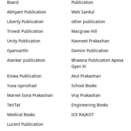
Board
Publication
Abhyam Publication
Web Sankul
Liberty Publication
other publication
Trivedi Publication
Macgraw Hill
Unity Publication
Navneet Prakashan
Gyansarthi
Damini Publication
Alankar publication
Bhawna Publication Apexa
Gyan Ki
Kiswa Publication
Atul Prakashan
Yuva Upnishad
School Books
Marvel Sona Prakashan
Vraj Prakashan
Tet/Tat
Engineering Books
Medical Books
ICE RAJKOT
Lucent Publication