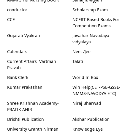
conductor
Scholarship Exam
CCE
NCERT Based Books For
Competition Exams
Gujarati Vyakran
Jawahar Navodaya
vidyalaya
Calendars
Neet /Jee
Current Affairs|Vartman
Talati
Pravah
Bank Clerk
World In Box
Kumar Prakashan
Win Help(CET-PSE-GSSE-
NMMS-NAVODYA ETC)
Shree Krishnan Academy-
Niraj Bharwad
PRATIK AHIR
Drishti Publication
Akshar Publication
University Granth Nirman
Knowledge Eye