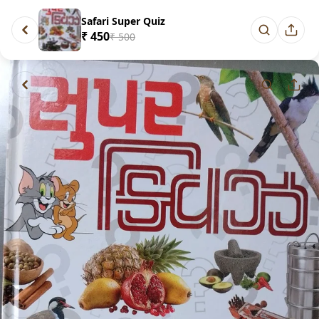
Safari Super Quiz
₹ 450
₹ 500