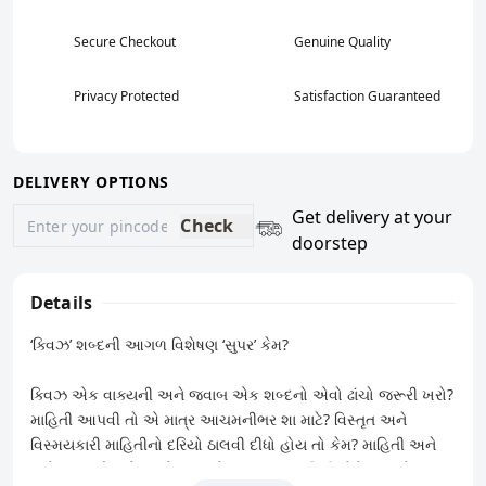
Secure Checkout
Genuine Quality
Privacy Protected
Satisfaction Guaranteed
DELIVERY OPTIONS
Get delivery at your
Check
doorstep
Details
‘ક્વિઝ’ શબ્દની આગળ વિશેષણ ‘સુપર’ કેમ?
ક્વિઝ એક વાક્યની અને જવાબ એક શબ્દનો એવો ઢાંચો જરૂરી ખરો?
માહિતી આપવી તો એ માત્ર આચમનીભર શા માટે? વિસ્તૃત અને
વિસ્મયકારી માહિતીનો દરિયો ઠાલવી દીધો હોય તો કેમ? માહિતી અને
મનોરંજન એમ બે શબ્દો જુદા બોલાય, પરંતુ માહિતી પોતે જ મનોરંજન