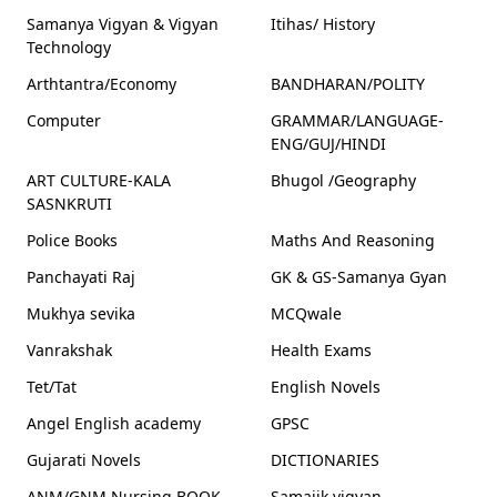
Samanya Vigyan & Vigyan
Itihas/ History
Technology
Arthtantra/Economy
BANDHARAN/POLITY
Computer
GRAMMAR/LANGUAGE-
ENG/GUJ/HINDI
ART CULTURE-KALA
Bhugol /Geography
SASNKRUTI
Police Books
Maths And Reasoning
Panchayati Raj
GK & GS-Samanya Gyan
Mukhya sevika
MCQwale
Vanrakshak
Health Exams
Tet/Tat
English Novels
Angel English academy
GPSC
Gujarati Novels
DICTIONARIES
ANM/GNM Nursing BOOK
Samajik vigyan