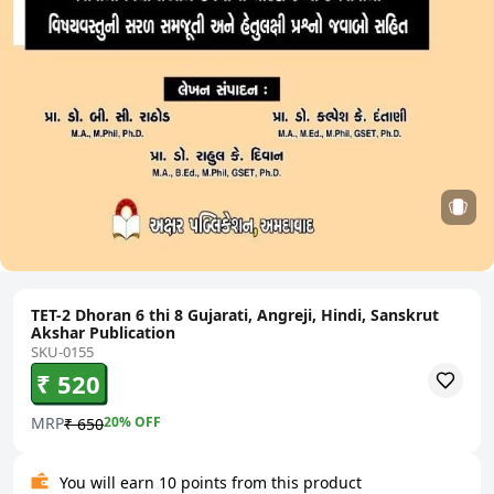
TET-2 Dhoran 6 thi 8 Gujarati, Angreji, Hindi, Sanskrut
Akshar Publication
SKU-0155
₹ 520
MRP
20
% OFF
₹ 650
You will earn 10 points from this product