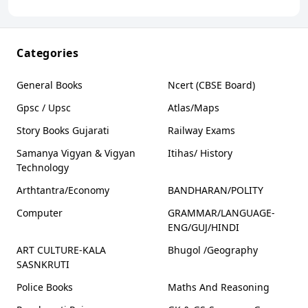
કેળવણી નિરીક્ષક –
2026
Ganit Vigyan
Vigyan Akshar
Alankar
Akshar
Publication
Publication
Publication
Categories
General Books
Ncert (CBSE Board)
Gpsc / Upsc
Atlas/Maps
Story Books Gujarati
Railway Exams
Samanya Vigyan & Vigyan
Itihas/ History
Technology
Arthtantra/Economy
BANDHARAN/POLITY
Computer
GRAMMAR/LANGUAGE-
ENG/GUJ/HINDI
ART CULTURE-KALA
Bhugol /Geography
SASNKRUTI
Police Books
Maths And Reasoning