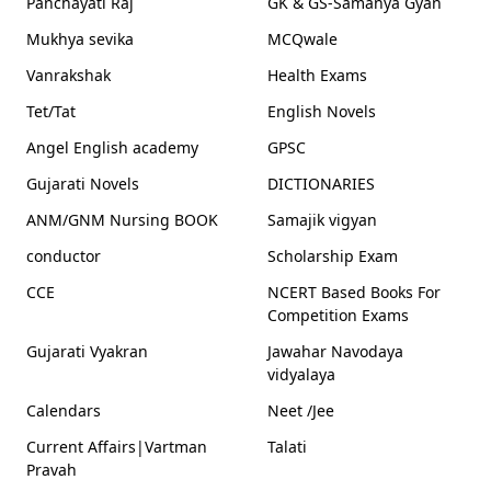
Panchayati Raj
GK & GS-Samanya Gyan
Mukhya sevika
MCQwale
Vanrakshak
Health Exams
Tet/Tat
English Novels
Angel English academy
GPSC
Gujarati Novels
DICTIONARIES
ANM/GNM Nursing BOOK
Samajik vigyan
conductor
Scholarship Exam
CCE
NCERT Based Books For
Competition Exams
Gujarati Vyakran
Jawahar Navodaya
vidyalaya
Calendars
Neet /Jee
Current Affairs|Vartman
Talati
Pravah