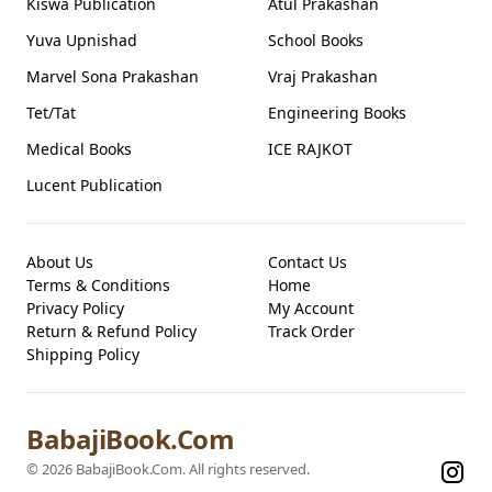
Kiswa Publication
Atul Prakashan
Yuva Upnishad
School Books
Marvel Sona Prakashan
Vraj Prakashan
Tet/Tat
Engineering Books
Medical Books
ICE RAJKOT
Lucent Publication
About Us
Contact Us
Terms & Conditions
Home
Privacy Policy
My Account
Return & Refund Policy
Track Order
Shipping Policy
BabajiBook.Com
©
2026
BabajiBook.Com
. All rights reserved.