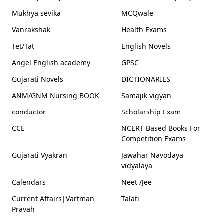
Mukhya sevika
MCQwale
Vanrakshak
Health Exams
Tet/Tat
English Novels
Angel English academy
GPSC
Gujarati Novels
DICTIONARIES
ANM/GNM Nursing BOOK
Samajik vigyan
conductor
Scholarship Exam
CCE
NCERT Based Books For
Competition Exams
Gujarati Vyakran
Jawahar Navodaya
vidyalaya
Calendars
Neet /Jee
Current Affairs|Vartman
Talati
Pravah