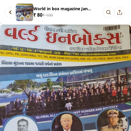
World in box magazine January ...
₹ 80
₹ 100