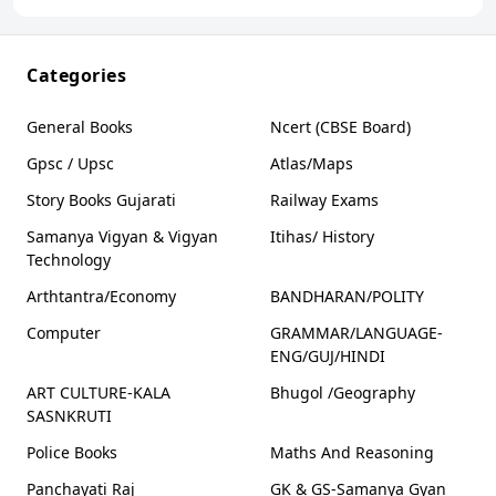
n
2025
2025 Liberty
affairs
n
n
Categories
n
n
General Books
Ncert (CBSE Board)
n
Gpsc / Upsc
Atlas/Maps
n
n
Story Books Gujarati
Railway Exams
Samanya Vigyan & Vigyan
Itihas/ History
Technology
Arthtantra/Economy
BANDHARAN/POLITY
Computer
GRAMMAR/LANGUAGE-
ENG/GUJ/HINDI
ART CULTURE-KALA
Bhugol /Geography
SASNKRUTI
Police Books
Maths And Reasoning
Panchayati Raj
GK & GS-Samanya Gyan