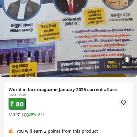
World in box magazine January 2025 current affairs
SKU-0598
₹ 80
MRP
20
% OFF
₹ 100
You will earn 2 points from this product